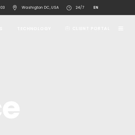
603
Washigton DC, USA
24/7
EN
CLIENT PORTAL
S
TECHNOLOGY
ce