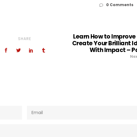
0 Comments
Learn How to Improve
SHARE
Create Your Brilliant 
With Impact – Pa
Ne