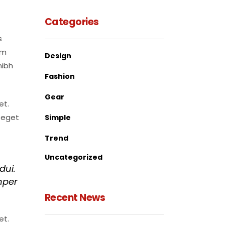
Categories
s
em
Design
nibh
Fashion
Gear
et.
m eget
Simple
Trend
Uncategorized
dui.
mper
Recent News
et.