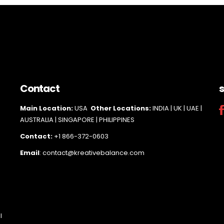
Contact
s
Main Loc
ation:
USA
Other Locations:
INDIA | UK | UAE |
AUSTRALIA | SINGAPORE |
PHILIPPINES
Contact:
+1 866-372-0603
Email
: contact@kreativebalance.com
l