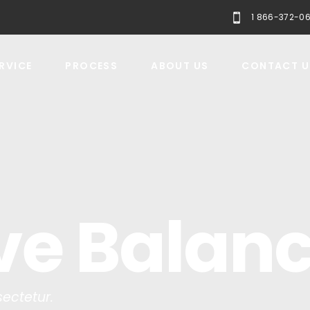
1 866-372-0
RVICE
PROCESS
ABOUT US
CONTACT U
ve Balan
ectetur.