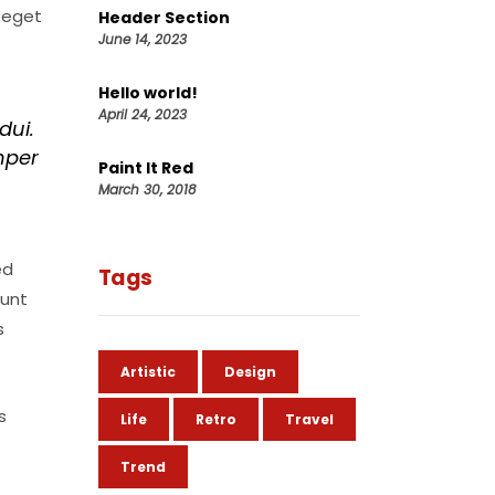
m eget
Header Section
June 14, 2023
Hello world!
April 24, 2023
dui.
mper
Paint It Red
March 30, 2018
ed
Tags
dunt
s
Artistic
Design
s
Life
Retro
Travel
Trend