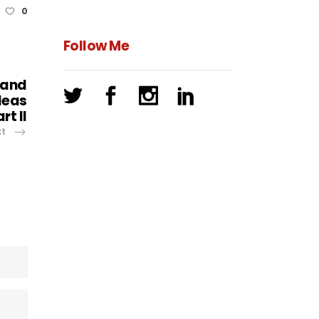
0
Follow Me
 and
Ideas
rt II
xt